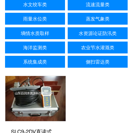
水文绞车类
流速流量类
雨量水位类
蒸发气象类
墒情水质取样
水资源论证防汛类
海洋监测类
农业节水灌溉类
系统集成类
侧扫雷达类
SLC9-2DV直读式海流计