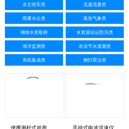
水文绞车类
流速流量类
雨量水位类
蒸发气象类
墒情水质取样
水资源论证防汛类
海洋监测类
农业节水灌溉类
系统集成类
侧扫雷达类
便携测杆式超声波多普勒流速仪
手持式电波流速仪